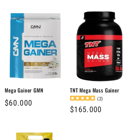
habitual
Mega Gainer GMN
TNT Mega Mass Gainer
(
2
)
Precio
$60.000
Precio
$165.000
habitual
habitual