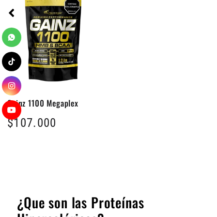
Gainz 1100 Megaplex
Precio
$107.000
habitual
¿Que son las Proteínas