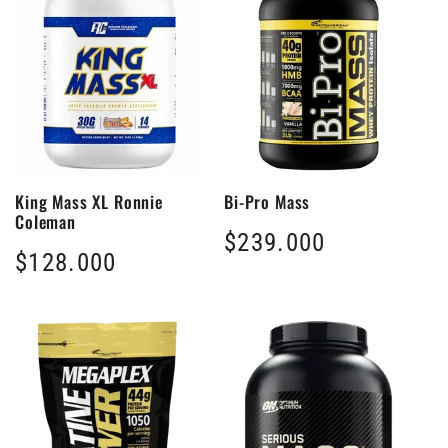
King Mass XL Ronnie
Bi-Pro Mass
Coleman
Precio
$239.000
Precio
$128.000
habitual
habitual