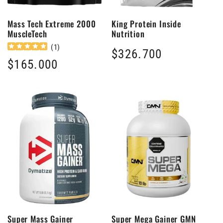
Mass Tech Extreme 2000
King Protein Inside
MuscleTech
Nutrition
(
1
)
Precio
$326.700
Precio
$165.000
habitual
habitual
Super Mass Gainer
Super Mega Gainer GMN