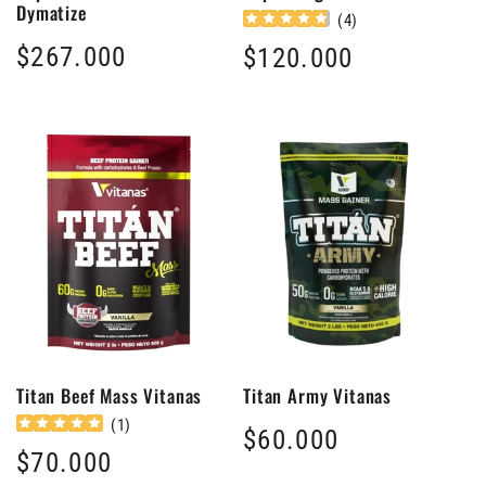
Dymatize
(
4
)
Precio
$267.000
Precio
$120.000
habitual
habitual
Titan Beef Mass Vitanas
Titan Army Vitanas
(
1
)
Precio
$60.000
Precio
$70.000
habitual