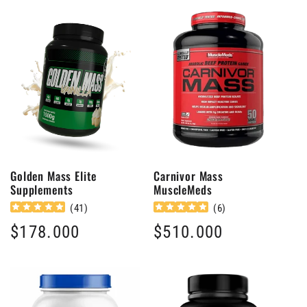
i
ó
n
:
Golden Mass Elite
Carnivor Mass
Supplements
MuscleMeds
(
41
)
(
6
)
Precio
$178.000
Precio
$510.000
habitual
habitual