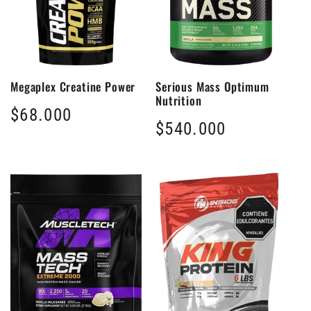
Megaplex Creatine Power
Serious Mass Optimum
Nutrition
Precio
$68.000
Precio
$540.000
habitual
habitual