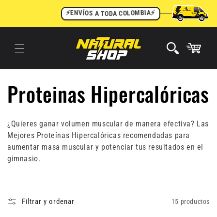
Ir
directamente
T
O
A
D
A
S
O
C
Í
O
⚡
V
L
N
A
O
E
I
M
⚡
B
Read
al contenido
the
Privacy
Carrito
Policy
C
Proteinas Hipercalóricas
o
¿Quieres ganar volumen muscular de manera efectiva? Las
l
Mejores Proteínas Hipercalóricas recomendadas para
aumentar masa muscular y potenciar tus resultados en el
e
gimnasio.
c
Filtrar y ordenar
15 productos
c